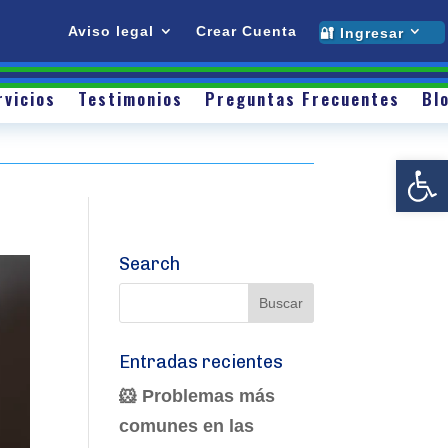
Testimonios
Preguntas Frecuentes
Blog
Contacto
Sobre mí
Servicios
Testimonios
Preguntas Frecu
Aviso legal
Crear Cuenta
🔐 Ingresar
Contacto
rvicios
Testimonios
Preguntas Frecuentes
Bl
Abrir
Search
Entradas recientes
🐹 Problemas más
comunes en las