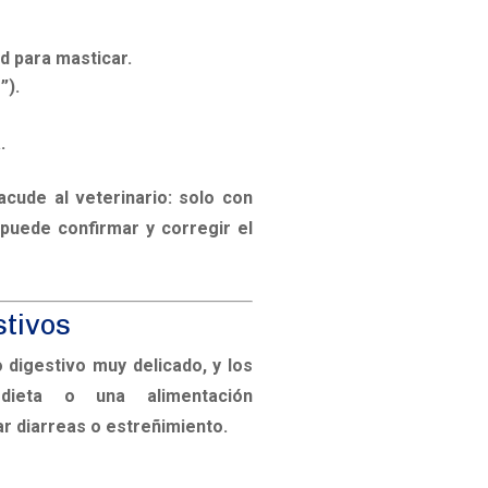
ad para masticar.
”).
.
cude al veterinario: solo con
 puede confirmar y corregir el
stivos
 digestivo muy delicado, y los
ieta
o una alimentación
r diarreas o estreñimiento.