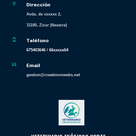

Dirección
Avda. de xxxxxx 2,
31180, Zizur (Navarra)

Teléfono
675403646
/
66xxxxx64

Email
gestion@creatimonwebs.net