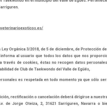
l Taekwondo en el municipio del Valle de Egüés. Pertenec
Sarriguren.
//veterinarioexoticos.es/
n
Ley Orgánica 3/2018, de 5 de diciembre, de Protección de
 informa al usuario que todos los datos que nos proporcio
a través de cookies, éstas no recogen datos personales
abilidad de
Club de Taekwondo del Valle de Egüés,
ersonales
es respetada en todo momento
ya que sólo será
ción, rectificación o cancelación
deberá dirigirse a nuestr
Av. de Jorge Oteiza, 2, 31621 Sarriguren, Navarra
o bie