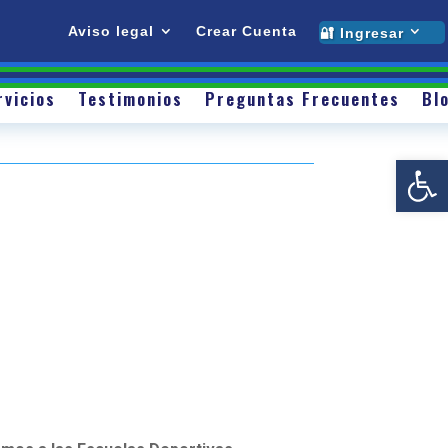
Testimonios
Preguntas Frecuentes
Blog
Contacto
Sobre mí
Servicios
Testimonios
Preguntas Frecu
Aviso legal
Crear Cuenta
🔐 Ingresar
Contacto
rvicios
Testimonios
Preguntas Frecuentes
Bl
Abrir