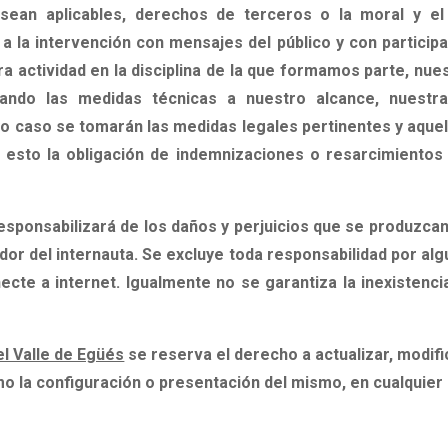
sean aplicables
, derechos de terceros o la moral y el
a la intervención con mensajes del público y con participa
ra actividad en la disciplina de la que formamos parte, n
mando las medidas técnicas a nuestro alcance, nuest
o caso se tomarán las medidas legales pertinentes y aquell
n esto la obligación de indemnizaciones o resarcimient
responsabilizará de los daños y perjuicios que se produzca
dor del internauta.
Se excluye toda responsabilidad por algu
cte a internet. Igualmente no se garantiza la inexistenci
l Valle de Egüés
se reserva el derecho a actualizar, modifi
omo la configuración o presentación del mismo, en cualquie