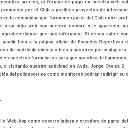
contrar precios, ni formas de pago en nuestra web salv
d propuesta por el Club o posibles proyectos de intercam
as en la comunidad que formamos parte del Club entre pro
de a un sitio web con nuestro nombre y le aparecen im
e agradeceríamos que nos informase. Si desea saber con 
 acudir bien a la página oficial de Escuelas Deportivas d
os de matrícula abierta o bien a nosotros por cualquiera 
s en nuestros formularios para que nosotros le llamemos,
), o visitando nuestra actividad en Avda. Jorge Oteiza 2
ión del polideportivo como monitores podrán redirigir su c
L
llo Web-App como desarrolladora y creadora de parte del