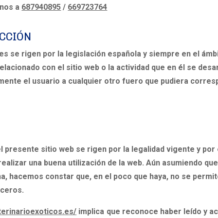
rnos a
687940895
/
669723764
ICCIÓN
 se rigen por la legislación española y siempre en el ámbi
r relacionado con el sitio web o la actividad que en él se d
nte el usuario a cualquier otro fuero que pudiera corres
 presente sitio web se rigen por la legalidad vigente y por 
alizar una buena utilización de la web. Aún asumiendo que
ina, hacemos constar que, en el poco que haya, no se permi
rceros.
terinarioexoticos.es/
implica que reconoce haber leído y a