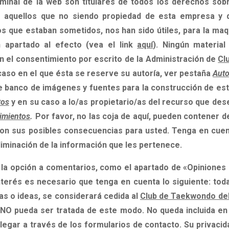
minal de la web son titulares
de todos los derechos sobre
 aquellos que no siendo propiedad de esta empresa y d
los que estaban sometidos, nos han sido útiles, para la ma
 apartado al efecto (vea el link
aquí
).
Ningún material
in el consentimiento por escrito de la Administración de
Cl
 caso en el que ésta se reserve su autoría, ver pestaña
Auto
 banco de imágenes y fuentes para la construcción de est
tos
y en su caso a lo/as propietario/as del recurso que dese
imientos
.
Por favor, no las coja de aquí, pueden contener 
on sus posibles consecuencias para usted.
Tenga en cuen
eliminación de la información que les pertenece.
la opción a comentarios, como el apartado de «Opiniones d
terés es necesario que tenga en cuenta lo siguiente:
toda
s o ideas, se considerará cedida
al
Club de Taekwondo del
 NO pueda ser tratada de este modo.
No queda incluida en
legar a través de los formularios de contacto. Su privacid