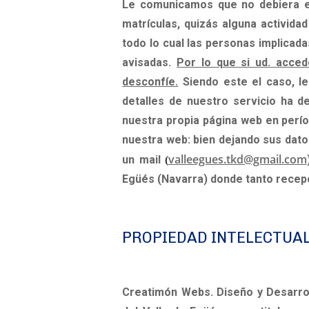
Le comunicamos que no debiera en
matrículas, quizás alguna activida
todo lo cual las personas implicad
avisadas.
Por lo que si ud. acce
desconfíe.
Siendo este el caso, l
detalles de nuestro servicio ha de
nuestra propia página web en períod
nuestra web: bien dejando sus dato
valleegues.tkd@gmail.com
un mail
(
Egüés (Navarra) donde tanto recepc
PROPIEDAD INTELECTUA
Creatimón Webs. Diseño y Desarro