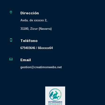

Dirección
Avda. de xxxxxx 2,
31180, Zizur (Navarra)

Teléfono
675403646
/
66xxxxx64

Email
gestion@creatimonwebs.net