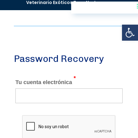
^
Veterinario Exóticos Zona Norte
Abrir
Password Recovery
*
Tu cuenta electrónica