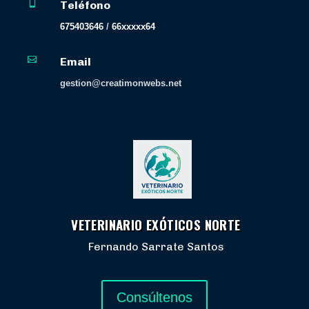

Teléfono
675403646
/
66xxxxx64

Email
gestion@creatimonwebs.net
VETERINARIO EXÓTICOS NORTE
Fernando Sarrate Santos
Consúltenos