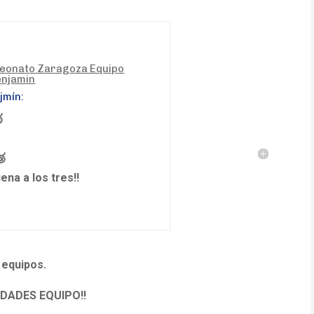
jmín:

🥉
ena a los tres!!
 equipos.
CIDADES EQUIPO!!