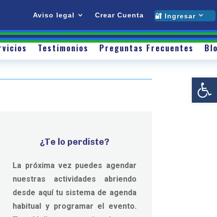
Testimonios
Preguntas Frecuentes
Blog
Contacto
Sobre mí
Servicios
Testimonios
Preguntas Frecu
Aviso legal
Crear Cuenta
🔐 Ingresar
Contacto
rvicios
Testimonios
Preguntas Frecuentes
Bl
Abrir
¿Te lo perdiste?
La próxima vez puedes agendar
nuestras actividades abriendo
desde aquí
tu sistema de agenda
habitual y programar el evento.