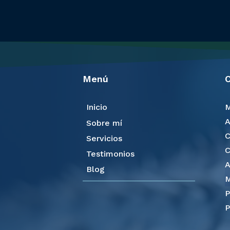
Menú
C
Inicio
M
A
Sobre mí
C
Servicios
C
Testimonios
A
Blog
M