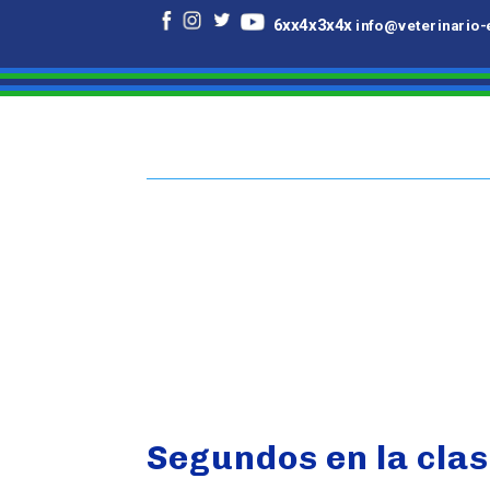
6xx4x3x4x
info@veterinario-exoticos-n
6xx4x3x4x
info@veterinario-
Segundos en la clas