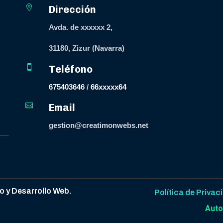

Dirección
Avda. de xxxxxx 2,
31180, Zizur (Navarra)

Teléfono
675403646
/
66xxxxx64

Email
gestion@creatimonwebs.net
 y Desarrollo Web.
Política de Privac
Auto