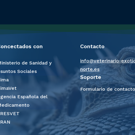
oncectados con
Contacto
info@veterinario-exoti
inisterio de Sanidad y
norte.es
suntos Sociales
Soporte
ima
imaVet
Formulario de contacto
gencia Española del
edicamento
PRESVET
PRAN