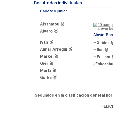
Resultados individuales
Cadete y júnior:
Aisshatou 🥇
Alvaro 🥇
Alevín-Ben
Ivan 🥈
– Xabier 
Aimar Arregui 🥈
– Ibai 🥉
Markel 🥈
– William 
Oier 🥈
¡¡Enhorabu
Marta 🥉
Gorka 🥉
Segundos en la clasificación general por
¡¡FELI