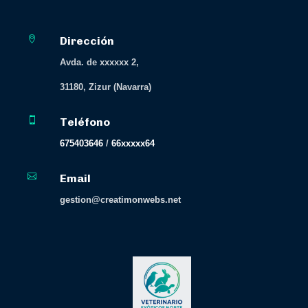

Dirección
Avda. de xxxxxx 2,
31180, Zizur (Navarra)

Teléfono
675403646
/
66xxxxx64

Email
gestion@creatimonwebs.net