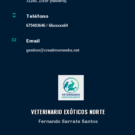
31180, Zizur (Navarra)

Teléfono
675403646
/
66xxxxx64

Email
gestion@creatimonwebs.net
VETERINARIO EXÓTICOS NORTE
Fernando Sarrate Santos