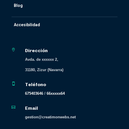
Blog
Accesibilidad

Dirección
Avda. de xxxxxx 2,
31180, Zizur (Navarra)

Teléfono
675403646
/
66xxxxx64

Email
gestion@creatimonwebs.net