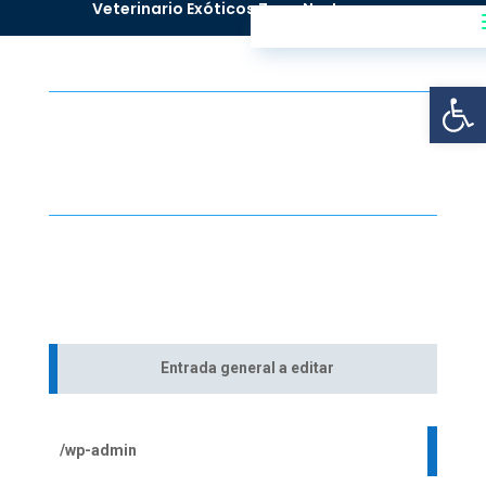
^
Veterinario Exóticos Zona Norte
Abrir
Entrada general a editar
/wp-admin